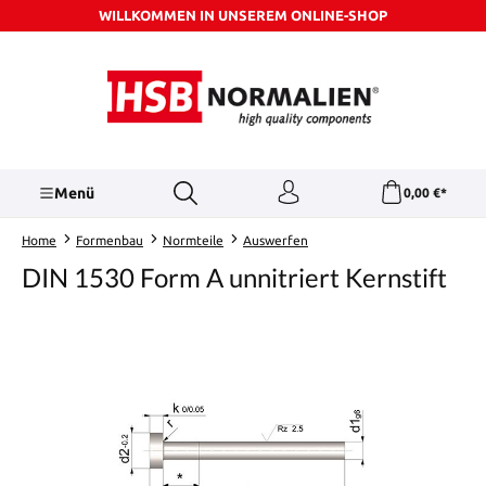
WILLKOMMEN IN UNSEREM ONLINE-SHOP
Zum Hauptinhalt springen
Menü
0,00 €*
Home
Formenbau
Normteile
Auswerfen
DIN 1530 Form A unnitriert Kernstift
Bildergalerie überspringen