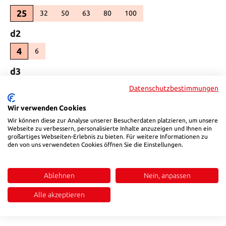
25
32
50
63
80
100
(Diese Option ist zurzeit nicht verfügbar.)
(Diese Option ist zurzeit nicht verfügbar.)
(Diese Option ist zurzeit nicht verfügbar.)
(Diese Option ist zurzeit nicht verfügbar.)
(Diese Option ist zurzeit nicht ver
auswählen
d2
4
6
(Diese Option ist zurzeit nicht verfügbar.)
auswählen
d3
2
Datenschutzbestimmungen
3
(Diese Option ist zurzeit nicht verfügbar.)
auswählen
Wir verwenden Cookies
K
Wir können diese zur Analyse unserer Besucherdaten platzieren, um unsere
2
3
Webseite zu verbessern, personalisierte Inhalte anzuzeigen und Ihnen ein
(Diese Option ist zurzeit nicht verfügbar.)
großartiges Webseiten-Erlebnis zu bieten. Für weitere Informationen zu
den von uns verwendeten Cookies öffnen Sie die Einstellungen.
auswählen
r_
0,2
0,3
(Diese Option ist zurzeit nicht verfügbar.)
Ablehnen
Nein, anpassen
Produkt Anzahl: Gib den gewünschten Wert ein oder benutze die Sch
In den Warenkorb
Alle akzeptieren
Produktnummer:
3505060