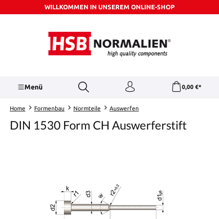
WILLKOMMEN IN UNSEREM ONLINE-SHOP
Zum Hauptinhalt springen
Menü
0,00 €*
Home
Formenbau
Normteile
Auswerfen
DIN 1530 Form CH Auswerferstift
Bildergalerie überspringen