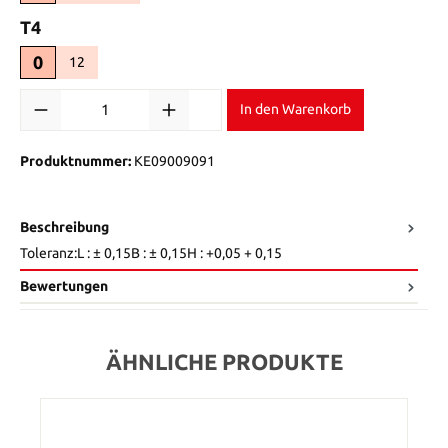
auswählen
T4
0
12
(Diese Option ist zurzeit nicht verfügbar.)
Produkt Anzahl: Gib den gewünschten Wert ein oder benutze die Sch
In den Warenkorb
Produktnummer:
KE09009091
Beschreibung
Toleranz:L : ± 0,15B : ± 0,15H : +0,05 + 0,15
Bewertungen
ÄHNLICHE PRODUKTE