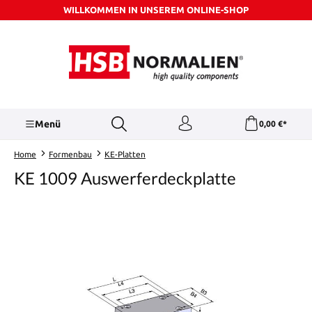
WILLKOMMEN IN UNSEREM ONLINE-SHOP
Zum Hauptinhalt springen
Menü
0,00 €*
Home
Formenbau
KE-Platten
KE 1009 Auswerferdeckplatte
Bildergalerie überspringen