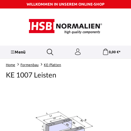
WILLKOMMEN IN UNSEREM ONLINE-SHOP
Zum Hauptinhalt springen
Menü
0,00 €*
Home
Formenbau
KE-Platten
KE 1007 Leisten
Bildergalerie überspringen