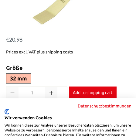
€20.98
Regular price:
Prices excl. VAT plus shipping costs
Select
Größe
32 mm
Product Quantity: Enter the desired amount or use the buttons to in
Add to shopping cart
Datenschutzbestimmungen
Product number:
712532
Wir verwenden Cookies
Wir können diese zur Analyse unserer Besucherdaten platzieren, um unsere
Description
Webseite zu verbessern, personalisierte Inhalte anzuzeigen und Ihnen ein
großartiges Webseiten-Erlebnis zu bieten. Für weitere Informationen zu