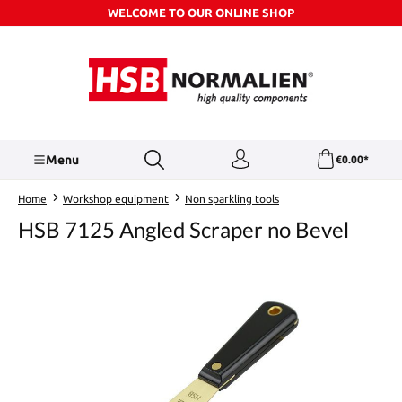
WELCOME TO OUR ONLINE SHOP
Skip to main content
Menu
€0.00*
Home
Workshop equipment
Non sparkling tools
HSB 7125 Angled Scraper no Bevel
Skip image gallery