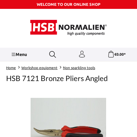
WELCOME TO OUR ONLINE SHOP
Skip to main content
Menu
€0.00*
Home
Workshop equipment
Non sparkling tools
HSB 7121 Bronze Pliers Angled
Skip image gallery