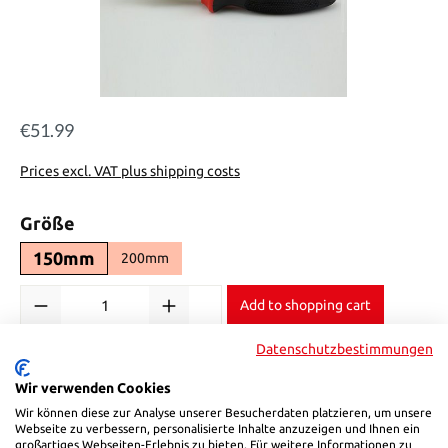
€51.99
Regular price:
Prices excl. VAT plus shipping costs
Select
Größe
150mm
200mm
Product Quantity: Enter the desired amount or use the buttons to in
Add to shopping cart
Datenschutzbestimmungen
Product number:
7121150
Wir verwenden Cookies
Wir können diese zur Analyse unserer Besucherdaten platzieren, um unsere
Description
Webseite zu verbessern, personalisierte Inhalte anzuzeigen und Ihnen ein
großartiges Webseiten-Erlebnis zu bieten. Für weitere Informationen zu