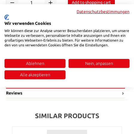
Add to shopping cart
Datenschutzbestimmungen
Product number:
091005
Wir verwenden Cookies
Wir können diese zur Analyse unserer Besucherdaten platzieren, um unsere
Webseite zu verbessern, personalisierte Inhalte anzuzeigen und Ihnen ein
Description
großartiges Webseiten-Erlebnis zu bieten. Für weitere Informationen zu
Application SuCor Uni maintains and protects machines, tools,
den von uns verwendeten Cookies öffnen Sie die Einstellungen.
and instruments. Loosens rusted screws and seized parts.
Eliminates squeaking and creaking noises on hinges, tools,
Ablehnen
Nein, anpassen
chains, and doors in seconds. Restores the functionality of
locks and protects against freezing. Instructions for use Shake
Alle akzeptieren
vigorously before use. Spray evenly to create a continuo…
More
Reviews
SIMILAR PRODUCTS