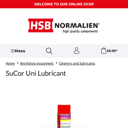
WELCOME TO OUR ONLINE SHOP
Skip to main content
Menu
€0.00*
Home
Workshop equipment
Cleaners and lubricants
SuCor Uni Lubricant
Skip image gallery