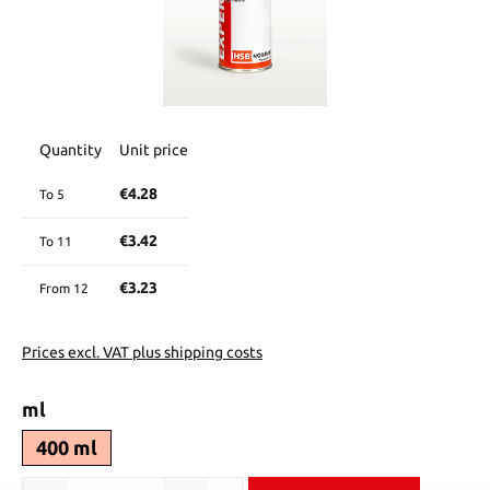
Quantity
Unit price
€4.28
To
5
€3.42
To
11
€3.23
From
12
Prices excl. VAT plus shipping costs
Select
ml
400 ml
Product Quantity: Enter the desired amount or use the buttons to in