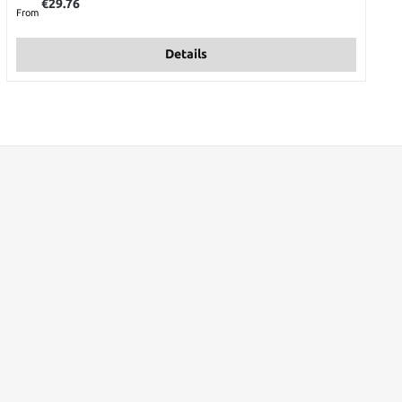
€29.76
From
Details