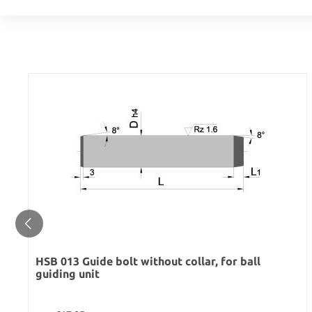
Material: 1.2842| 58 HRC
HSB 013 Guide bolt without collar, for ball
guiding unit
Regular price: