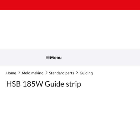
kip to main content
Skip to search
Menu
Home
Mold making
Standard parts
Guiding
HSB 185W Guide strip
Skip image gallery