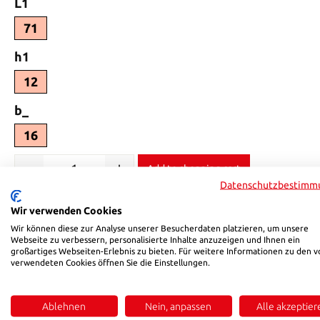
Select
L1
71
Select
h1
12
Select
b_
16
Product Quantity: Enter the desired amount or use the buttons 
Add to shopping cart
Datenschutzbestimm
Product number:
H185W161271
Wir verwenden Cookies
Wir können diese zur Analyse unserer Besucherdaten platzieren, um unsere
Webseite zu verbessern, personalisierte Inhalte anzuzeigen und Ihnen ein
großartiges Webseiten-Erlebnis zu bieten. Für weitere Informationen zu den v
Description
Reviews
verwendeten Cookies öffnen Sie die Einstellungen.
Product information "HSB 185W"
Ablehnen
Nein, anpassen
Alle akzeptier