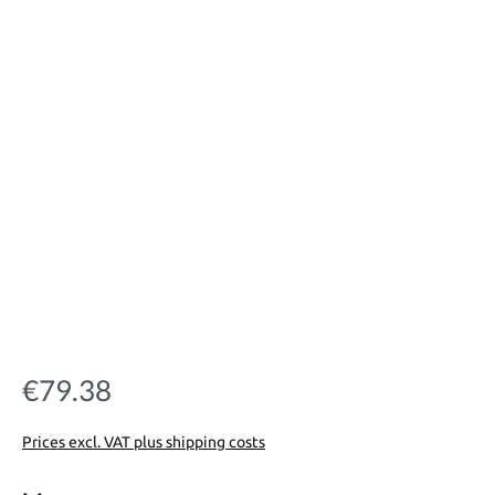
€79.38
Regular price:
Prices excl. VAT plus shipping costs