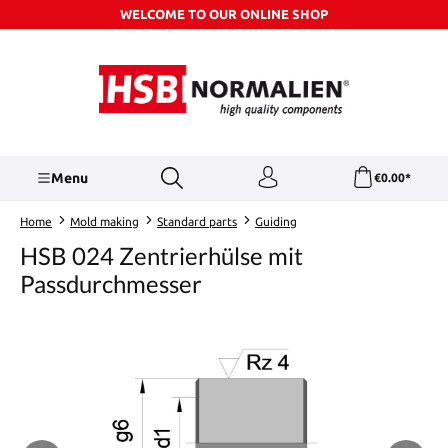
WELCOME TO OUR ONLINE SHOP
Skip to main content
Menu
€0.00*
Home
Mold making
Standard parts
Guiding
HSB 024 Zentrierhülse mit
Passdurchmesser
Skip image gallery