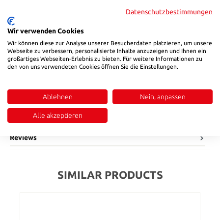
Datenschutzbestimmungen
31
82,6
96
(This option is currently unavailable.)
(This option is currently unavailable.)
Wir verwenden Cookies
Product Quantity: Enter the desired amount or use the buttons to in
Add to shopping cart
Wir können diese zur Analyse unserer Besucherdaten platzieren, um unsere
Webseite zu verbessern, personalisierte Inhalte anzuzeigen und Ihnen ein
großartiges Webseiten-Erlebnis zu bieten. Für weitere Informationen zu
Product number:
122723
den von uns verwendeten Cookies öffnen Sie die Einstellungen.
Ablehnen
Nein, anpassen
Description
• Temperatur min.: -40°C• Temperatur max.: +125°C• Dichtung:
Alle akzeptieren
NBR• Schutzstandard: IP65• Verfügbare Größen: 3/4-24 Pins
Reviews
SIMILAR PRODUCTS