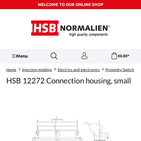
WELCOME TO OUR ONLINE SHOP
Skip to main content
Menu
€0.00*
Home
Injection molding
Electrics and electronics
Proximity Switch
HSB 12272 Connection housing, small
Skip image gallery