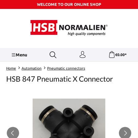
WELCOME TO OUR ONLINE SHOP
Skip to main content
Menu
€0.00*
Home
Automation
Pneumatic connectors
HSB 847 Pneumatic X Connector
Skip image gallery