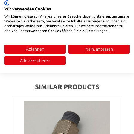
Wir verwenden Cookies
Description
Wir können diese zur Analyse unserer Besucherdaten platzieren, um unsere
Webseite zu verbessern, personalisierte Inhalte anzuzeigen und Ihnen ein
HSB pneumatic connectors for controlling your automation
großartiges Webseiten-Erlebnis zu bieten. Für weitere Informationen zu
control loops.Durable and robust thanks to nickel-plated brass.
den von uns verwendeten Cookies öffnen Sie die Einstellungen.
• Max. operating pressure 12 bar • Housing made of PBT • High-
quality nickel-plated brass MS58 • Temperature range 0-60 °C •
Available in various sizes (others upon request) • Simple and
Ablehnen
Nein, anpassen
secure push-in installation • Matching hose…
More
Alle akzeptieren
Reviews
SIMILAR PRODUCTS