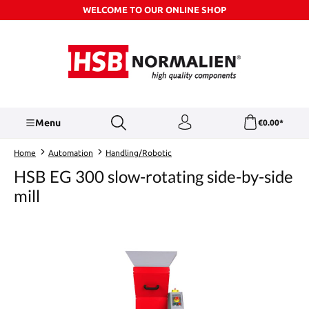
WELCOME TO OUR ONLINE SHOP
Skip to main content
Menu
€0.00*
Home
Automation
Handling/Robotic
HSB EG 300 slow-rotating side-by-side
mill
Skip image gallery