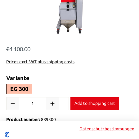
€4,100.00
Regular price:
Prices excl. VAT plus shipping costs
Select
Variante
EG 300
Product Quantity: Enter the desired amount or use the buttons to in
Add to shopping cart
Product number:
889300
Datenschutzbestimmungen