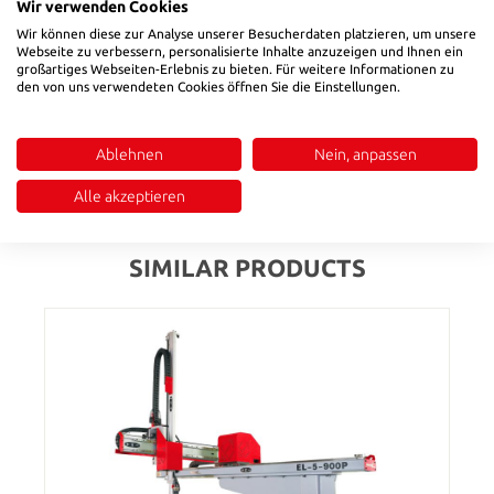
Description
Wir verwenden Cookies
This slow-rotating side-by-side mill offers an efficient solution
Wir können diese zur Analyse unserer Besucherdaten platzieren, um unsere
Webseite zu verbessern, personalisierte Inhalte anzuzeigen und Ihnen ein
for the gentle size reduction of sprues, scrap parts, and rejects
großartiges Webseiten-Erlebnis zu bieten. Für weitere Informationen zu
directly at the production machine. Thanks to its low rotational
den von uns verwendeten Cookies öffnen Sie die Einstellungen.
speed, the unit operates with minimal noise, high energy
efficiency, and low dust generation—making it ideal for use
even in sensitive production environments. T…
More
Ablehnen
Nein, anpassen
Reviews
Alle akzeptieren
SIMILAR PRODUCTS