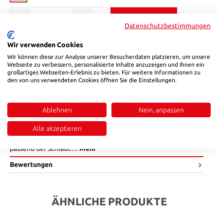
Produkt Anzahl: Gib den gewünschten Wert ein oder benutze die Sch
In den Warenkorb
Datenschutzbestimmungen
Produktnummer:
84986
Wir verwenden Cookies
Wir können diese zur Analyse unserer Besucherdaten platzieren, um unsere
Webseite zu verbessern, personalisierte Inhalte anzuzeigen und Ihnen ein
großartiges Webseiten-Erlebnis zu bieten. Für weitere Informationen zu
Beschreibung
den von uns verwendeten Cookies öffnen Sie die Einstellungen.
HSB Pneumatikanschlüsse für die Steuerung Ihrer Regelkreise
in der Automation.Langlebig und Robust durch vernickeltes
Messing. • Max. 12 Bar Betriebsdruck• Gehäuse aus PBT• Sehr
Ablehnen
Nein, anpassen
hochwertiges vernickeltes Messing MS58| Temperaturbereich
0-60 °C• In verschieden Größen verfügbar (weitere auf
Alle akzeptieren
Anfrage)• Einfache und sichere Steckmontage• Dazu
passend der Schlauc…
Mehr
Bewertungen
ÄHNLICHE PRODUKTE