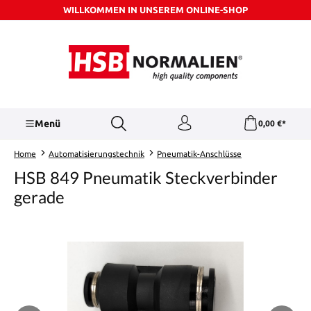
WILLKOMMEN IN UNSEREM ONLINE-SHOP
Zum Hauptinhalt springen
Menü
0,00 €*
Home
Automatisierungstechnik
Pneumatik-Anschlüsse
HSB 849 Pneumatik Steckverbinder
gerade
Bildergalerie überspringen