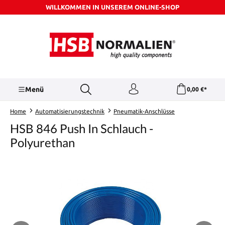
WILLKOMMEN IN UNSEREM ONLINE-SHOP
Zum Hauptinhalt springen
Menü
0,00 €*
Home
Automatisierungstechnik
Pneumatik-Anschlüsse
HSB 846 Push In Schlauch -
Polyurethan
Bildergalerie überspringen