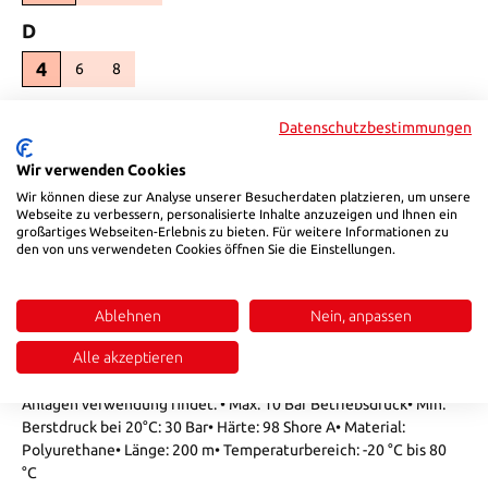
auswählen
D
4
6
8
(Diese Option ist zurzeit nicht verfügbar.)
(Diese Option ist zurzeit nicht verfügbar.)
auswählen
Druck
Datenschutzbestimmungen
10
8
(Diese Option ist zurzeit nicht verfügbar.)
Wir verwenden Cookies
Produkt Anzahl: Gib den gewünschten Wert ein oder benutze die Sch
Wir können diese zur Analyse unserer Besucherdaten platzieren, um unsere
In den Warenkorb
Webseite zu verbessern, personalisierte Inhalte anzuzeigen und Ihnen ein
großartiges Webseiten-Erlebnis zu bieten. Für weitere Informationen zu
den von uns verwendeten Cookies öffnen Sie die Einstellungen.
Produktnummer:
PU0425
Ablehnen
Nein, anpassen
Beschreibung
Alle akzeptieren
Der HSB 846 PU / PUR Pneumatikschlauch ist ein äußerst
druck- und abriebbeständiger Schlauch der in pneumatischen
Anlagen verwendung findet. • Max. 10 Bar Betriebsdruck• Min.
Berstdruck bei 20°C: 30 Bar• Härte: 98 Shore A• Material:
Polyurethane• Länge: 200 m• Temperaturbereich: -20 °C bis 80
°C