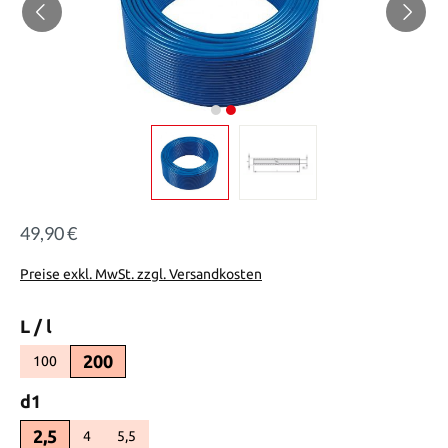
49,90 €
Regulärer Preis:
Preise exkl. MwSt. zzgl. Versandkosten
auswählen
L / l
200
100
(Diese Option ist zurzeit nicht verfügbar.)
auswählen
d1
2,5
4
5,5
(Diese Option ist zurzeit nicht verfügbar.)
(Diese Option ist zurzeit nicht verfügbar.)