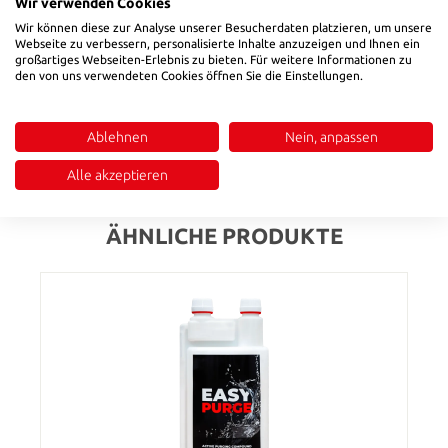
• Flüssigreiniger für den schnellen und einfachen Farb- und
Wir verwenden Cookies
Materialwechsel.• 20g ausreichend für kleinere Maschinen bis
Wir können diese zur Analyse unserer Besucherdaten platzieren, um unsere
200t• Saubere Farbwechsel mit nur 1Kg Folgematerial• Für
Webseite zu verbessern, personalisierte Inhalte anzuzeigen und Ihnen ein
großartiges Webseiten-Erlebnis zu bieten. Für weitere Informationen zu
größere Maschinen in 300 ml und 1000 ml Flasche mit
den von uns verwendeten Cookies öffnen Sie die Einstellungen.
Dossierkappe erhältlich.• Sehr hohe Effizienz 1000 ml haben
die Äquivalenz von 50 kg Granulat. Anwendung:Geben Sie den
Beutel…
Mehr
Ablehnen
Nein, anpassen
Bewertungen
Alle akzeptieren
ÄHNLICHE PRODUKTE