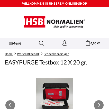
WILLKOMMEN IN UNSEREM ONLINE-SHOP
Zum Hauptinhalt springen
Menü
0,00 €*
Home
Werkstattbedarf
Schneckenreiniger
EASYPURGE Testbox 12 X 20 gr.
Bildergalerie überspringen