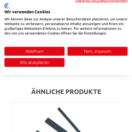
Datenschutzbestimmungen
Wir verwenden Cookies
Beschreibung
Wir können diese zur Analyse unserer Besucherdaten platzieren, um unsere
HSB SDS 32 Super Diamond Stone AnwendungSuper
Webseite zu verbessern, personalisierte Inhalte anzuzeigen und Ihnen ein
Diamantsteine SDS sind das ideale Werkzeug für die präzise
großartiges Webseiten-Erlebnis zu bieten. Für weitere Informationen zu
den von uns verwendeten Cookies öffnen Sie die Einstellungen.
Bearbeitung von schwer zugänglichen stellen im Werkzeug-
und Formenbau. Sie sind sehr gut geeignet zum
oberflächenschleifen und Polieren von Werkzeugstählen,
Ablehnen
Nein, anpassen
Gusseisen, NE-Metallen etc. Geeignet sowohl für die
Handarbeit als auch in Ultraschallpoliermasc…
Mehr
Alle akzeptieren
Bewertungen
ÄHNLICHE PRODUKTE