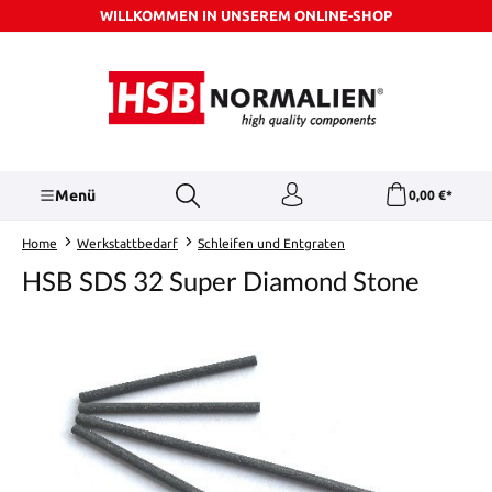
WILLKOMMEN IN UNSEREM ONLINE-SHOP
Zum Hauptinhalt springen
Menü
0,00 €*
Home
Werkstattbedarf
Schleifen und Entgraten
HSB SDS 32 Super Diamond Stone
Bildergalerie überspringen