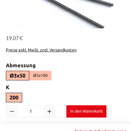
19,07 €
Regulärer Preis:
Preise exkl. MwSt. zzgl. Versandkosten
auswählen
Abmessung
Ø3x50
Ø3x100
auswählen
K
200
Produkt Anzahl: Gib den gewünschten Wert ein oder benutze die Sch
In den Warenkorb
Produktnummer:
444SDS32A