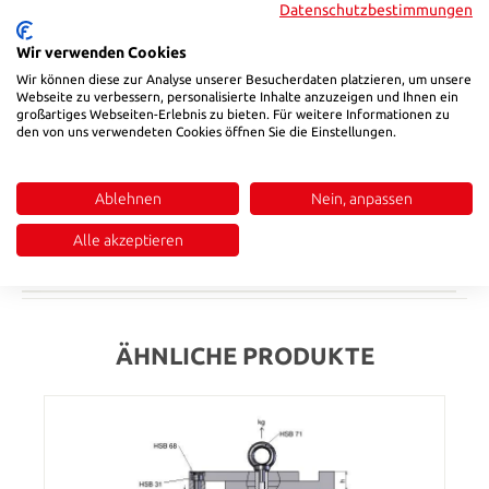
Datenschutzbestimmungen
12,7
Wir verwenden Cookies
Produkt Anzahl: Gib den gewünschten Wert ein oder benutze die Sch
In den Warenkorb
Wir können diese zur Analyse unserer Besucherdaten platzieren, um unsere
Webseite zu verbessern, personalisierte Inhalte anzuzeigen und Ihnen ein
großartiges Webseiten-Erlebnis zu bieten. Für weitere Informationen zu
den von uns verwendeten Cookies öffnen Sie die Einstellungen.
Produktnummer:
850015
Ablehnen
Nein, anpassen
Beschreibung
Werkstoff-Nr. 1.1274Werkstoff-Nr. 1.4301Werkstoff-Nr. 2.0321
Alle akzeptieren
Bewertungen
ÄHNLICHE PRODUKTE