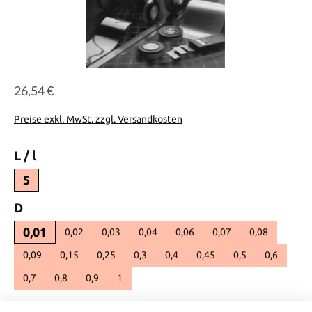
26,54 €
Regulärer Preis:
Preise exkl. MwSt. zzgl. Versandkosten
auswählen
L / l
5
auswählen
D
0,01
0,02
0,03
0,04
0,06
0,07
0,08
0,09
0,15
0,25
0,3
0,4
0,45
0,5
0,6
0,7
0,8
0,9
1
auswählen
b_