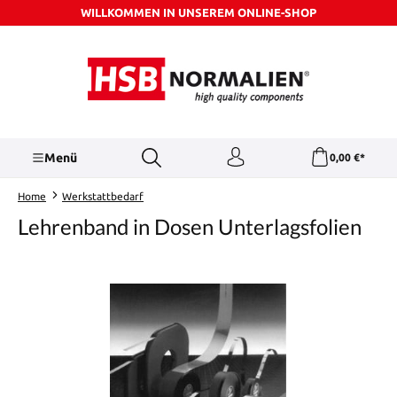
WILLKOMMEN IN UNSEREM ONLINE-SHOP
Zum Hauptinhalt springen
Menü
0,00 €*
Home
Werkstattbedarf
Lehrenband in Dosen Unterlagsfolien
Bildergalerie überspringen