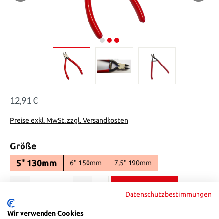
12,91 €
Regulärer Preis:
Preise exkl. MwSt. zzgl. Versandkosten
auswählen
Größe
5" 130mm
6" 150mm
7,5" 190mm
Produkt Anzahl: Gib den gewünschten Wert ein oder benutze die Sch
In den Warenkorb
Datenschutzbestimmungen
Produktnummer:
71115130
Wir verwenden Cookies