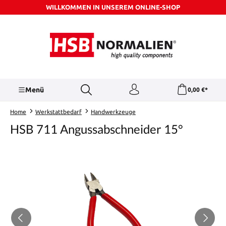
WILLKOMMEN IN UNSEREM ONLINE-SHOP
Zum Hauptinhalt springen
Menü
0,00 €*
Home
Werkstattbedarf
Handwerkzeuge
HSB 711 Angussabschneider 15°
Bildergalerie überspringen