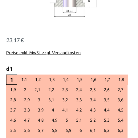
23,17 €
Regulärer Preis:
Preise exkl. MwSt. zzgl. Versandkosten
auswählen
d1
1
1,1
1,2
1,3
1,4
1,5
1,6
1,7
1,8
1,9
2
2,1
2,2
2,3
2,4
2,5
2,6
2,7
2,8
2,9
3
3,1
3,2
3,3
3,4
3,5
3,6
3,7
3,8
3,9
4
4,1
4,2
4,3
4,4
4,5
4,6
4,7
4,8
4,9
5
5,1
5,2
5,3
5,4
5,5
5,6
5,7
5,8
5,9
6
6,1
6,2
6,3