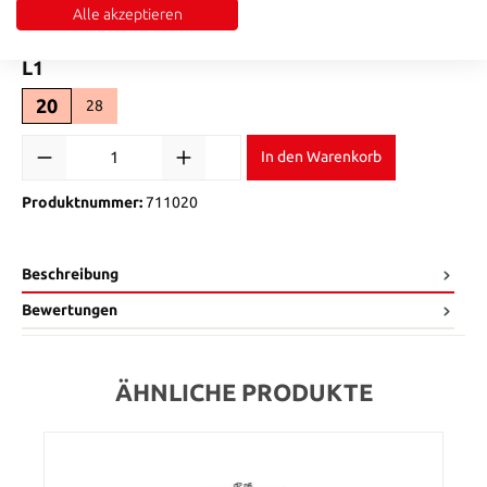
Alle akzeptieren
17,5
17,6
17,7
17,8
17,9
18
(Diese Option ist zurzeit nicht verfügbar.)
(Diese Option ist zurzeit nicht verfügbar.)
(Diese Option ist zurzeit nicht verfügbar.)
(Diese Option ist zurzeit nicht verfügbar.)
(Diese Option ist zurzeit nicht ver
(Diese Option ist zurzeit 
auswählen
L1
20
28
Produkt Anzahl: Gib den gewünschten Wert ein oder benutze die Sch
In den Warenkorb
Produktnummer:
711020
Beschreibung
Bewertungen
ÄHNLICHE PRODUKTE