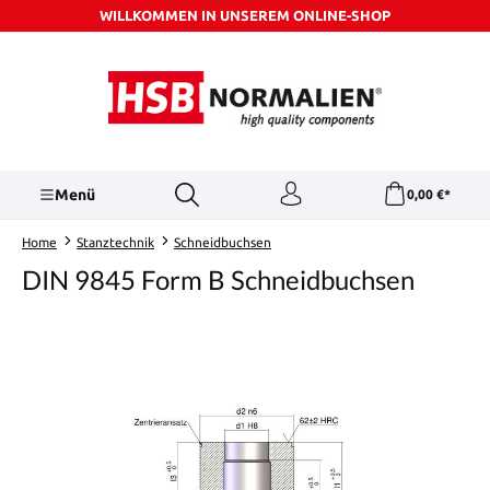
WILLKOMMEN IN UNSEREM ONLINE-SHOP
Zum Hauptinhalt springen
Menü
0,00 €*
Home
Stanztechnik
Schneidbuchsen
DIN 9845 Form B Schneidbuchsen
Bildergalerie überspringen