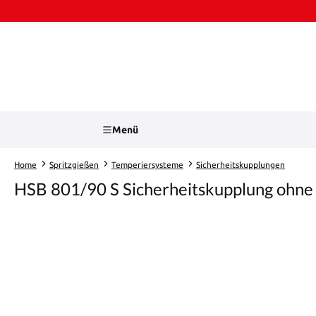
Zum Hauptinhalt springen
Zur Suche springen
Menü
Home
Spritzgießen
Temperiersysteme
Sicherheitskupplungen
HSB 801/90 S Sicherheitskupplung ohne V
Bildergalerie überspringen