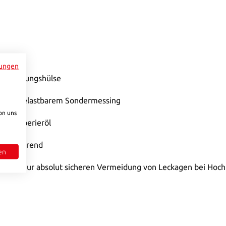
ungen
erriegelungshülse
us hochbelastbarem Sondermessing
on uns
w. Temperieröl
g absperrend
en
schluss zur absolut sicheren Vermeidung von Leckagen bei H