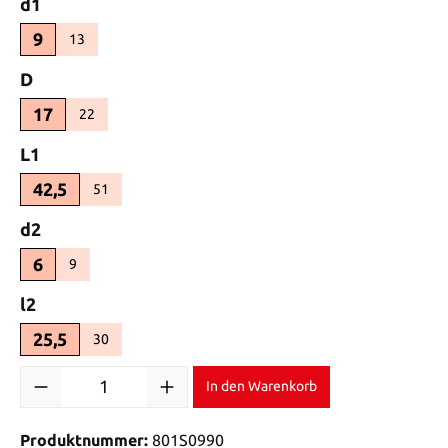
auswählen
d1
9
13
(Diese Option ist zurzeit nicht verfügbar.)
auswählen
D
17
22
(Diese Option ist zurzeit nicht verfügbar.)
auswählen
L1
42,5
51
(Diese Option ist zurzeit nicht verfügbar.)
auswählen
d2
6
9
(Diese Option ist zurzeit nicht verfügbar.)
auswählen
l2
25,5
30
(Diese Option ist zurzeit nicht verfügbar.)
Produkt Anzahl: Gib den gewünschten Wert ein oder benutze di
In den Warenkorb
Produktnummer:
801S0990