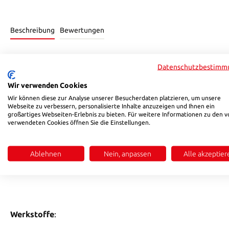
Beschreibung
Bewertungen
Produktinformationen "HSB 801/90 S"
Datenschutzbestimm
• Zwangsdrehführung mit optischer Farbcodierung an der V
Wir verwenden Cookies
Wir können diese zur Analyse unserer Besucherdaten platzieren, um unsere
• Kombinierte Druck-Torsionsfeder und verstärkte Hülse a
Webseite zu verbessern, personalisierte Inhalte anzuzeigen und Ihnen ein
großartiges Webseiten-Erlebnis zu bieten. Für weitere Informationen zu den v
verwendeten Cookies öffnen Sie die Einstellungen.
• Für Temperieranwendungen mit Heiß- oder Kaltwasser bz
• Wahlweise mit freiem Durchgang, einseitig oder beidseiti
Ablehnen
Nein, anpassen
Alle akzeptier
• Ausführungen mit zusätzlicher O-Ring-Abdichtung am An
Werkstoffe
: