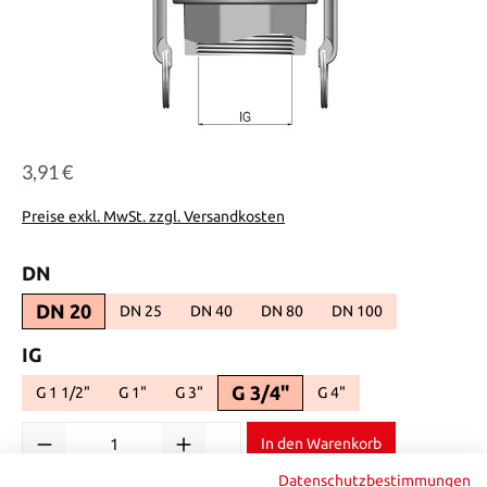
3,91 €
Regulärer Preis:
Preise exkl. MwSt. zzgl. Versandkosten
auswählen
DN
DN 20
DN 25
DN 40
DN 80
DN 100
(Diese Option ist zurzeit nicht verfügbar.)
(Diese Option ist zurzeit nicht verfügbar.)
(Diese Option ist zurzeit nicht ver
(Diese Option ist zurz
auswählen
IG
G 3/4"
G 1 1/2"
G 1"
G 3"
G 4"
(Diese Option ist zurzeit nicht verfügbar.)
(Diese Option ist zurzeit nicht verfügbar.)
(Diese Option ist zurzeit nicht verfügbar.)
(Diese Option ist zurzeit n
Produkt Anzahl: Gib den gewünschten Wert ein oder benutze die Sch
In den Warenkorb
Datenschutzbestimmungen