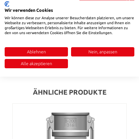
Produktnummer:
581120
Wir verwenden Cookies
Wir können diese zur Analyse unserer Besucherdaten platzieren, um unsere
Webseite zu verbessern, personalisierte Inhalte anzuzeigen und Ihnen ein
Beschreibung
großartiges Webseiten-Erlebnis zu bieten. Für weitere Informationen zu
• Anwendung: Verbinden von Schläuchen mit Anschlüssen zum
den von uns verwendeten Cookies öffnen Sie die Einstellungen.
Fördern von Flüssigkeiten, Feststoffen und Gasen,
ausgenommen Flüssiggas und Dampf• Temperatur min.: -20°C•
Temperatur max.: +65°C• Material: Aluminium (weitere auf
Ablehnen
Nein, anpassen
Anfrage)• Dichtung: NBR• NPT Gewinde auf Anfrage
Alle akzeptieren
Bewertungen
ÄHNLICHE PRODUKTE