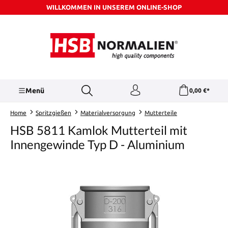
WILLKOMMEN IN UNSEREM ONLINE-SHOP
Zum Hauptinhalt springen
Menü
0,00 €*
Home
Spritzgießen
Materialversorgung
Mutterteile
HSB 5811 Kamlok Mutterteil mit
Innengewinde Typ D - Aluminium
Bildergalerie überspringen