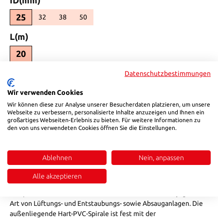
25
32
38
50
(Diese Option ist zurzeit nicht verfügbar.)
(Diese Option ist zurzeit nicht verfügbar.)
(Diese Option ist zurzeit nicht verfügbar.)
auswählen
L(m)
20
auswählen
Unterdruck(bar)
Datenschutzbestimmungen
0,245
0,196
Wir verwenden Cookies
(Diese Option ist zurzeit nicht verfügbar.)
Wir können diese zur Analyse unserer Besucherdaten platzieren, um unsere
Produkt Anzahl: Gib den gewünschten Wert ein oder benutze die Sch
Webseite zu verbessern, personalisierte Inhalte anzuzeigen und Ihnen ein
In den Warenkorb
großartiges Webseiten-Erlebnis zu bieten. Für weitere Informationen zu
den von uns verwendeten Cookies öffnen Sie die Einstellungen.
Produktnummer:
85725
Ablehnen
Nein, anpassen
Beschreibung
Alle akzeptieren
Der Saugschlauch HSB 857 ist vielseitig einsetzbar zum
Beispiel für Förderschlauch von Granulat aber auch für jegliche
Art von Lüftungs- und Entstaubungs- sowie Absauganlagen. Die
außenliegende Hart-PVC-Spirale ist fest mit der