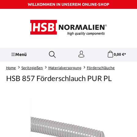
WILLKOMMEN IN UNSEREM ONLINE-SHOP
Zum Hauptinhalt springen
Menü
0,00 €*
Home
Spritzgießen
Materialversorgung
Förderschläuche
HSB 857 Förderschlauch PUR PL
Bildergalerie überspringen