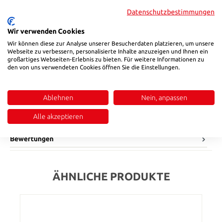
Datenschutzbestimmungen
31
82,6
96
(Diese Option ist zurzeit nicht verfügbar.)
(Diese Option ist zurzeit nicht verfügbar.)
Wir verwenden Cookies
Produkt Anzahl: Gib den gewünschten Wert ein oder benutze die Sch
In den Warenkorb
Wir können diese zur Analyse unserer Besucherdaten platzieren, um unsere
Webseite zu verbessern, personalisierte Inhalte anzuzeigen und Ihnen ein
großartiges Webseiten-Erlebnis zu bieten. Für weitere Informationen zu
Produktnummer:
122723
den von uns verwendeten Cookies öffnen Sie die Einstellungen.
Ablehnen
Nein, anpassen
Beschreibung
• Temperatur min.: -40°C• Temperatur max.: +125°C• Dichtung:
Alle akzeptieren
NBR• Schutzstandard: IP65• Verfügbare Größen: 3/4-24 Pins
Bewertungen
ÄHNLICHE PRODUKTE