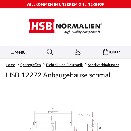
WILLKOMMEN IN UNSEREM ONLINE-SHOP
Zum Hauptinhalt springen
Menü
0,00 €*
Home
Spritzgießen
Elektrik und Elektronik
Steckverbindungen
HSB 12272 Anbaugehäuse schmal
Bildergalerie überspringen