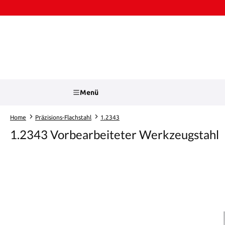
Zum Hauptinhalt springen
Zur Suche springen
Menü
Home
Präzisions-Flachstahl
1.2343
1.2343 Vorbearbeiteter Werkzeugstahl
Bildergalerie überspringen