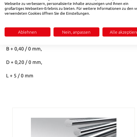
Webseite zu verbessern, personalisierte Inhalte anzuzeigen und Ihnen ein
großartiges Webseiten-Erlebnis zu bieten. Für weitere Informationen zu den v
Produktinformationen "1.2343"
verwendeten Cookies öffnen Sie die Einstellungen.
Ausführung: vorgeschliffen oder feinstgefräst, weichgeglü
Ablehnen
Nein, anpassen
Alle akzeptier
Toleranz:
B + 0,40 / 0 mm,
D + 0,20 / 0 mm,
L + 5 / 0 mm