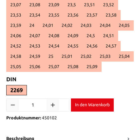
23,07
23,08
23,09
23,5
23,51
23,52
23,53
23,54
23,55
23,56
23,57
23,58
23,59
24
24,01
24,02
24,03
24,04
24,05
24,06
24,07
24,08
24,09
24,5
24,51
24,52
24,53
24,54
24,55
24,56
24,57
24,58
24,59
25
25,01
25,02
25,03
25,04
25,05
25,06
25,07
25,08
25,09
auswählen
DIN
2269
Produkt Anzahl: Gib den gewünschten Wert ein oder benutze die Sch
In den Warenkorb
Produktnummer:
450102
Beschreibung