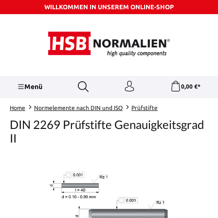
WILLKOMMEN IN UNSEREM ONLINE-SHOP
Zum Hauptinhalt springen
Menü
0,00 €*
Home
Normelemente nach DIN und ISO
Prüfstifte
DIN 2269 Prüfstifte Genauigkeitsgrad
II
Bildergalerie überspringen