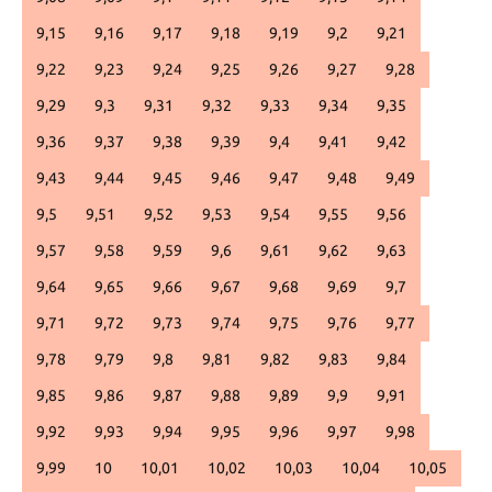
9,15
9,16
9,17
9,18
9,19
9,2
9,21
9,22
9,23
9,24
9,25
9,26
9,27
9,28
9,29
9,3
9,31
9,32
9,33
9,34
9,35
9,36
9,37
9,38
9,39
9,4
9,41
9,42
9,43
9,44
9,45
9,46
9,47
9,48
9,49
9,5
9,51
9,52
9,53
9,54
9,55
9,56
9,57
9,58
9,59
9,6
9,61
9,62
9,63
9,64
9,65
9,66
9,67
9,68
9,69
9,7
9,71
9,72
9,73
9,74
9,75
9,76
9,77
9,78
9,79
9,8
9,81
9,82
9,83
9,84
9,85
9,86
9,87
9,88
9,89
9,9
9,91
9,92
9,93
9,94
9,95
9,96
9,97
9,98
9,99
10
10,01
10,02
10,03
10,04
10,05