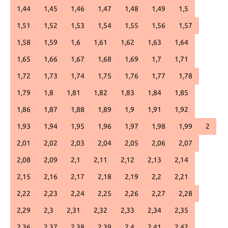
1,44
1,45
1,46
1,47
1,48
1,49
1,5
1,51
1,52
1,53
1,54
1,55
1,56
1,57
1,58
1,59
1,6
1,61
1,62
1,63
1,64
1,65
1,66
1,67
1,68
1,69
1,7
1,71
1,72
1,73
1,74
1,75
1,76
1,77
1,78
1,79
1,8
1,81
1,82
1,83
1,84
1,85
1,86
1,87
1,88
1,89
1,9
1,91
1,92
1,93
1,94
1,95
1,96
1,97
1,98
1,99
2
2,01
2,02
2,03
2,04
2,05
2,06
2,07
2,08
2,09
2,1
2,11
2,12
2,13
2,14
2,15
2,16
2,17
2,18
2,19
2,2
2,21
2,22
2,23
2,24
2,25
2,26
2,27
2,28
2,29
2,3
2,31
2,32
2,33
2,34
2,35
2,36
2,37
2,38
2,39
2,4
2,41
2,42