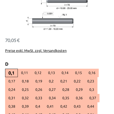
70,05 €
Regulärer Preis:
Preise exkl. MwSt. zzgl. Versandkosten
auswählen
D
0,1
0,11
0,12
0,13
0,14
0,15
0,16
0,17
0,18
0,19
0,2
0,21
0,22
0,23
0,24
0,25
0,26
0,27
0,28
0,29
0,3
0,31
0,32
0,33
0,34
0,35
0,36
0,37
0,38
0,39
0,4
0,41
0,42
0,43
0,44