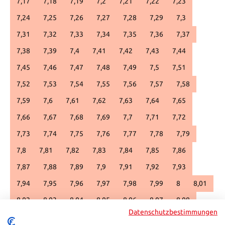
7,17
7,18
7,19
7,2
7,21
7,22
7,23
7,24
7,25
7,26
7,27
7,28
7,29
7,3
7,31
7,32
7,33
7,34
7,35
7,36
7,37
7,38
7,39
7,4
7,41
7,42
7,43
7,44
7,45
7,46
7,47
7,48
7,49
7,5
7,51
7,52
7,53
7,54
7,55
7,56
7,57
7,58
7,59
7,6
7,61
7,62
7,63
7,64
7,65
7,66
7,67
7,68
7,69
7,7
7,71
7,72
7,73
7,74
7,75
7,76
7,77
7,78
7,79
7,8
7,81
7,82
7,83
7,84
7,85
7,86
7,87
7,88
7,89
7,9
7,91
7,92
7,93
7,94
7,95
7,96
7,97
7,98
7,99
8
8,01
8,02
8,03
8,04
8,05
8,06
8,07
8,08
Datenschutzbestimmungen
8,09
8,1
8,11
8,12
8,13
8,14
8,15