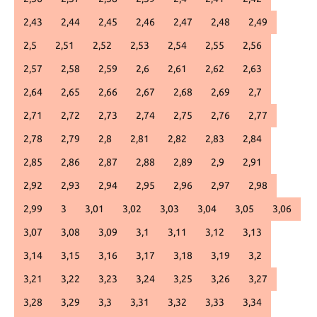
2,43
2,44
2,45
2,46
2,47
2,48
2,49
2,5
2,51
2,52
2,53
2,54
2,55
2,56
2,57
2,58
2,59
2,6
2,61
2,62
2,63
2,64
2,65
2,66
2,67
2,68
2,69
2,7
2,71
2,72
2,73
2,74
2,75
2,76
2,77
2,78
2,79
2,8
2,81
2,82
2,83
2,84
2,85
2,86
2,87
2,88
2,89
2,9
2,91
2,92
2,93
2,94
2,95
2,96
2,97
2,98
2,99
3
3,01
3,02
3,03
3,04
3,05
3,06
3,07
3,08
3,09
3,1
3,11
3,12
3,13
3,14
3,15
3,16
3,17
3,18
3,19
3,2
3,21
3,22
3,23
3,24
3,25
3,26
3,27
3,28
3,29
3,3
3,31
3,32
3,33
3,34