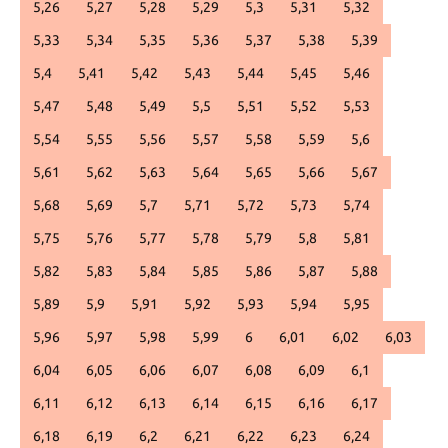
5,26
5,27
5,28
5,29
5,3
5,31
5,32
5,33
5,34
5,35
5,36
5,37
5,38
5,39
5,4
5,41
5,42
5,43
5,44
5,45
5,46
5,47
5,48
5,49
5,5
5,51
5,52
5,53
5,54
5,55
5,56
5,57
5,58
5,59
5,6
5,61
5,62
5,63
5,64
5,65
5,66
5,67
5,68
5,69
5,7
5,71
5,72
5,73
5,74
5,75
5,76
5,77
5,78
5,79
5,8
5,81
5,82
5,83
5,84
5,85
5,86
5,87
5,88
5,89
5,9
5,91
5,92
5,93
5,94
5,95
5,96
5,97
5,98
5,99
6
6,01
6,02
6,03
6,04
6,05
6,06
6,07
6,08
6,09
6,1
6,11
6,12
6,13
6,14
6,15
6,16
6,17
6,18
6,19
6,2
6,21
6,22
6,23
6,24