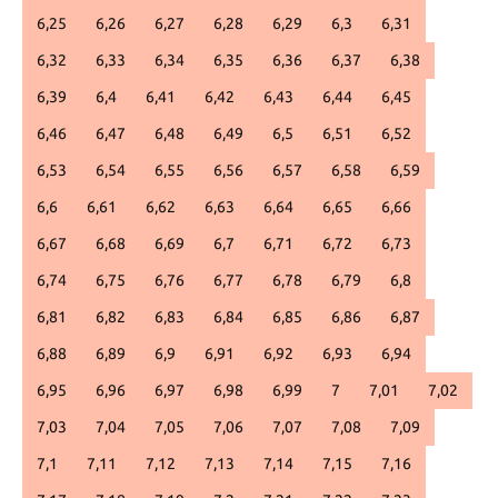
6,25
6,26
6,27
6,28
6,29
6,3
6,31
6,32
6,33
6,34
6,35
6,36
6,37
6,38
6,39
6,4
6,41
6,42
6,43
6,44
6,45
6,46
6,47
6,48
6,49
6,5
6,51
6,52
6,53
6,54
6,55
6,56
6,57
6,58
6,59
6,6
6,61
6,62
6,63
6,64
6,65
6,66
6,67
6,68
6,69
6,7
6,71
6,72
6,73
6,74
6,75
6,76
6,77
6,78
6,79
6,8
6,81
6,82
6,83
6,84
6,85
6,86
6,87
6,88
6,89
6,9
6,91
6,92
6,93
6,94
6,95
6,96
6,97
6,98
6,99
7
7,01
7,02
7,03
7,04
7,05
7,06
7,07
7,08
7,09
7,1
7,11
7,12
7,13
7,14
7,15
7,16