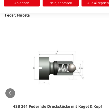
Ablehnen
Nein, anpassen
Alle akzeptier
Bolzen: Stahl, einsatzgehärtet, brüniert
Feder: Nirosta
HSB 361 Federnde Druckstücke mit Kugel & Kopf |