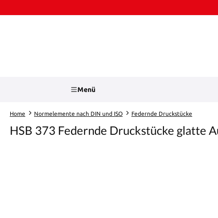
Zum Hauptinhalt springen
Zur Suche springen
Menü
Home
Normelemente nach DIN und ISO
Federnde Druckstücke
HSB 373 Federnde Druckstücke glatte A
Bildergalerie überspringen