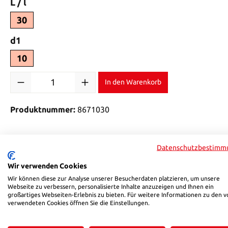
auswählen
L / l
30
auswählen
d1
10
Produkt Anzahl: Gib den gewünschten Wert ein oder benutze di
In den Warenkorb
Produktnummer:
8671030
Beschreibung
Bewertungen
Datenschutzbestimm
Wir verwenden Cookies
Produktinformationen "HSB 373"
Wir können diese zur Analyse unserer Besucherdaten platzieren, um unsere
Webseite zu verbessern, personalisierte Inhalte anzuzeigen und Ihnen ein
glatte Ausführung
großartiges Webseiten-Erlebnis zu bieten. Für weitere Informationen zu den v
verwendeten Cookies öffnen Sie die Einstellungen.
Hülse: Automatenstahl, brüniert