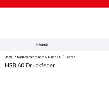
Zum Hauptinhalt springen
Zur Suche springen
Menü
Home
Normelemente nach DIN und ISO
Federn
HSB 60 Druckfeder
Bildergalerie überspringen