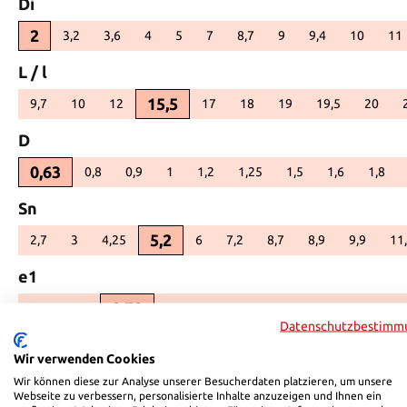
auswählen
Di
2
3,2
3,6
4
5
7
8,7
9
9,4
10
11
(Diese Option ist zurzeit nicht verfügbar.)
(Diese Option ist zurzeit nicht verfügbar.)
(Diese Option ist zurzeit nicht verfügbar.)
(Diese Option ist zurzeit nicht verfügbar.)
(Diese Option ist zurzeit nicht verfügbar
(Diese Option ist zurzeit nicht v
(Diese Option ist zurzeit 
(Diese Option ist 
(Diese Opt
(D
auswählen
L / l
15,5
9,7
10
12
17
18
19
19,5
20
(Diese Option ist zurzeit nicht verfügbar.)
(Diese Option ist zurzeit nicht verfügbar.)
(Diese Option ist zurzeit nicht verfügbar.)
(Diese Option ist zurzeit nicht verfügbar
(Diese Option ist zurzeit nicht v
(Diese Option ist zurzeit
(Diese Option is
(Diese 
auswählen
D
0,63
0,8
0,9
1
1,2
1,25
1,5
1,6
1,8
(Diese Option ist zurzeit nicht verfügbar.)
(Diese Option ist zurzeit nicht verfügbar.)
(Diese Option ist zurzeit nicht verfügbar.)
(Diese Option ist zurzeit nicht verfügbar
(Diese Option ist zurzeit nicht 
(Diese Option ist zurze
(Diese Option i
(Diese
auswählen
Sn
5,2
2,7
3
4,25
6
7,2
8,7
8,9
9,9
11
(Diese Option ist zurzeit nicht verfügbar.)
(Diese Option ist zurzeit nicht verfügbar.)
(Diese Option ist zurzeit nicht verfügbar.)
(Diese Option ist zurzeit nicht verfügbar.)
(Diese Option ist zurzeit nicht ver
(Diese Option ist zurzeit n
(Diese Option ist 
(Diese Opt
(
auswählen
e1
0,78
0,5
0,6
0,85
0,9
0,95
1
1,25
1,5
(Diese Option ist zurzeit nicht verfügbar.)
(Diese Option ist zurzeit nicht verfügbar.)
(Diese Option ist zurzeit nicht verfügbar.)
(Diese Option ist zurzeit nicht verfüg
(Diese Option ist zurzeit nic
(Diese Option ist zu
(Diese Optio
(Di
Datenschutzbestimm
Produkt Anzahl: Gib den gewünschten Wert ein oder benutze di
In den Warenkorb
Wir verwenden Cookies
Wir können diese zur Analyse unserer Besucherdaten platzieren, um unsere
Webseite zu verbessern, personalisierte Inhalte anzuzeigen und Ihnen ein
Produktnummer:
H6002155