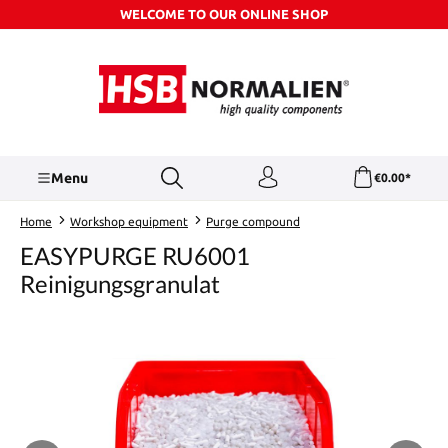
WELCOME TO OUR ONLINE SHOP
Skip to main content
Menu
€0.00*
Home
Workshop equipment
Purge compound
EASYPURGE RU6001
Reinigungsgranulat
Skip image gallery