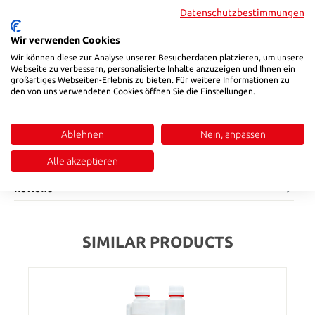
Product number:
91EASYG6001
Datenschutzbestimmungen
Wir verwenden Cookies
Wir können diese zur Analyse unserer Besucherdaten platzieren, um unsere
Description
Webseite zu verbessern, personalisierte Inhalte anzuzeigen und Ihnen ein
productEasypurge RU6001cleaning
großartiges Webseiten-Erlebnis zu bieten. Für weitere Informationen zu
formulachemicalprocessing temperature182 - 296°C (360-
den von uns verwendeten Cookies öffnen Sie die Einstellungen.
565°F)container20 Kgspecial featureFDA/Gras complaint, for
color changes, stainsAll our granulates are based on PE as a
Ablehnen
Nein, anpassen
carrier resin and contain non-abrasive,mineral reinforcing
materials that enable gentle mechanical cleaning.The fine but
Alle akzeptieren
effective scrubbing particles re…
More
Reviews
SIMILAR PRODUCTS