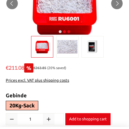
€211.08
%
Regular price:
€263.85
(20% saved)
Sale price:
Prices excl. VAT plus shipping costs
Select
Gebinde
20Kg-Sack
Product Quantity: Enter the desired amount or use the buttons to in
Add to shopping cart