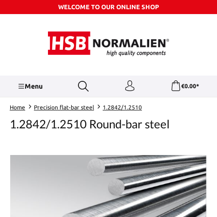
WELCOME TO OUR ONLINE SHOP
Skip to main content
Menu
€0.00*
Home
Precision flat-bar steel
1.2842/1.2510
1.2842/1.2510 Round-bar steel
Skip image gallery