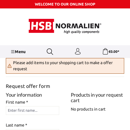
WELCOME TO OUR ONLINE SHOP
Skip to main content
Menu
€0.00*
Please add items to your shopping cart to make a offer
request
Request offer form
Your information
Products in your request
cart
First name *
No products in cart
Last name *