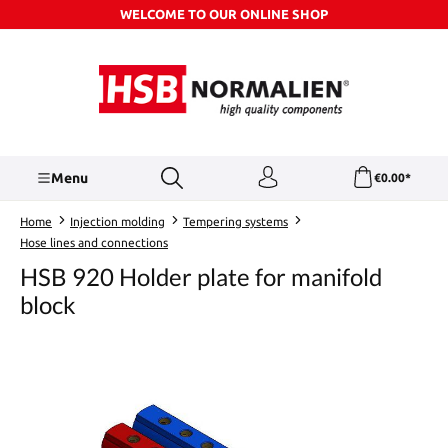
WELCOME TO OUR ONLINE SHOP
Skip to main content
Menu
€0.00*
Home
Injection molding
Tempering systems
Hose lines and connections
HSB 920 Holder plate for manifold
block
Skip image gallery