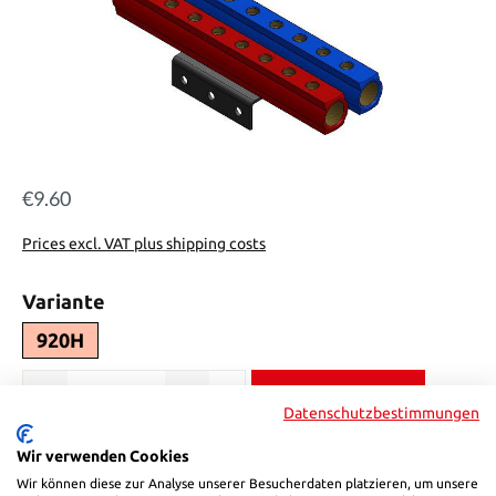
€9.60
Regular price:
Prices excl. VAT plus shipping costs
Select
Variante
920H
Product Quantity: Enter the desired amount or use the buttons to in
Add to shopping cart
Datenschutzbestimmungen
Product number:
920H
Wir verwenden Cookies
Wir können diese zur Analyse unserer Besucherdaten platzieren, um unsere