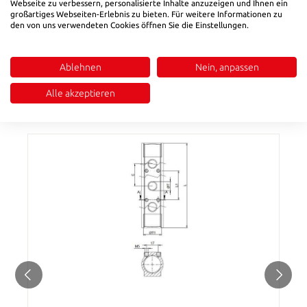
Webseite zu verbessern, personalisierte Inhalte anzuzeigen und Ihnen ein
großartiges Webseiten-Erlebnis zu bieten. Für weitere Informationen zu
Description
den von uns verwendeten Cookies öffnen Sie die Einstellungen.
Holder plate
Reviews
Ablehnen
Nein, anpassen
Alle akzeptieren
SIMILAR PRODUCTS