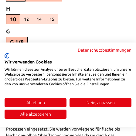
Select
H
10
12
14
15
(This option is currently unavailable.)
(This option is currently unavailable.)
(This option is currently unavailable.)
Select
G
G 1/8
Datenschutzbestimmungen
Select
SW
Wir verwenden Cookies
14
13
(This option is currently unavailable.)
Wir können diese zur Analyse unserer Besucherdaten platzieren, um unsere
Webseite zu verbessern, personalisierte Inhalte anzuzeigen und Ihnen ein
Product Quantity: Enter the desired amount or use the buttons to in
Add to shopping cart
großartiges Webseiten-Erlebnis zu bieten. Für weitere Informationen zu
den von uns verwendeten Cookies öffnen Sie die Einstellungen.
Product number:
97120NBR
Ablehnen
Nein, anpassen
Alle akzeptieren
Description
Flachsauger werden vorwiegend in hochdynamischen
Prozessen eingesetzt. Sie werden vorwiegend für flache bis
leicht gewölbte Oberflächen verwendet,da sie durch das