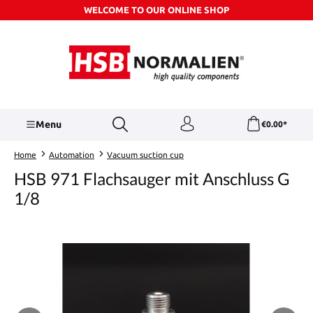
WELCOME TO OUR ONLINE SHOP
Skip to main content
Menu
€0.00*
Home
Automation
Vacuum suction cup
HSB 971 Flachsauger mit Anschluss G
1/8
Skip image gallery