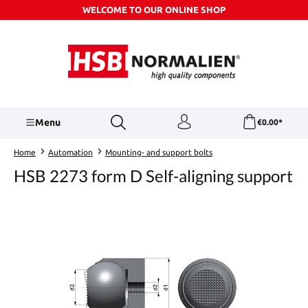
WELCOME TO OUR ONLINE SHOP
Skip to main content
Menu
€0.00*
Home
Automation
Mounting- and support bolts
HSB 2273 form D Self-aligning support
Skip image gallery