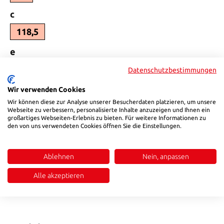
Select
c
118,5
Select
e
27,5
Datenschutzbestimmungen
Select
b_
Wir verwenden Cookies
Wir können diese zur Analyse unserer Besucherdaten platzieren, um unsere
43
Webseite zu verbessern, personalisierte Inhalte anzuzeigen und Ihnen ein
großartiges Webseiten-Erlebnis zu bieten. Für weitere Informationen zu
Select
G
den von uns verwendeten Cookies öffnen Sie die Einstellungen.
G 1/8
Ablehnen
Nein, anpassen
Product Quantity: Enter the desired amount or use the buttons to in
Add to shopping cart
Alle akzeptieren
Product number:
9612095