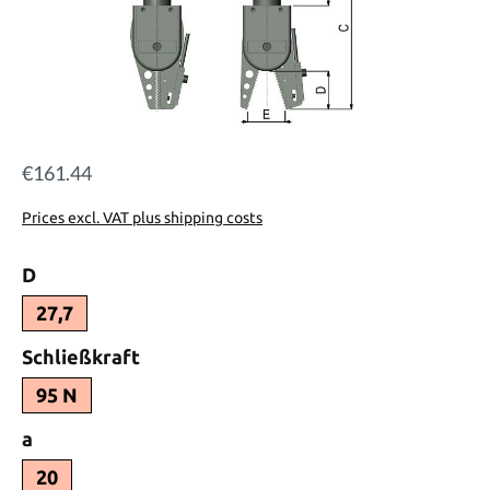
€161.44
Regular price:
Prices excl. VAT plus shipping costs
Select
D
27,7
Select
Schließkraft
95 N
Select
a
20