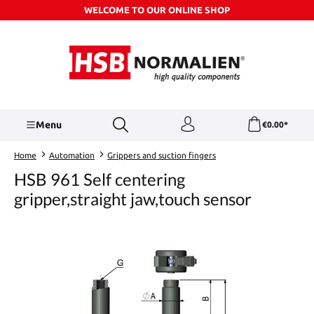
WELCOME TO OUR ONLINE SHOP
Skip to main content
Menu
€0.00*
Home
Automation
Grippers and suction fingers
HSB 961 Self centering
gripper,straight jaw,touch sensor
Skip image gallery