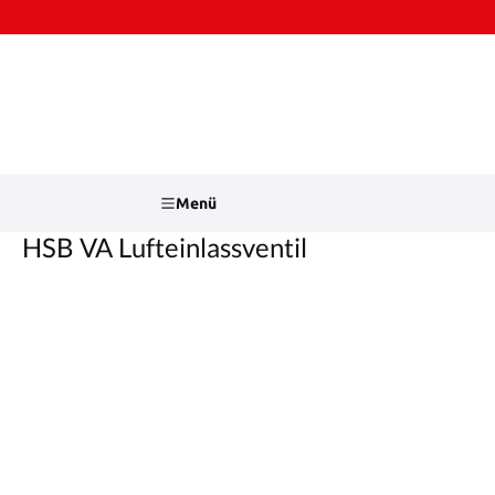
Zum Hauptinhalt springen
Zur Suche springen
Menü
HSB VA Lufteinlassventil
Bildergalerie überspringen