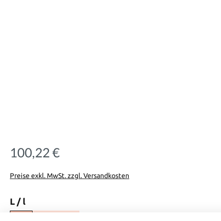
100,22 €
Regulärer Preis:
Preise exkl. MwSt. zzgl. Versandkosten
auswählen
L / l
24
34
45,5