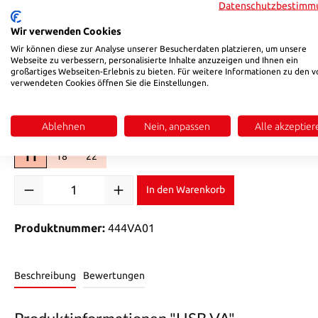
(Diese Option ist zurzeit nicht verfügbar.)
(Diese Option ist zurzeit nicht verfügbar.)
Datenschutzbestimm
auswählen
d1
Wir verwenden Cookies
6
Wir können diese zur Analyse unserer Besucherdaten platzieren, um unsere
8
12
(Diese Option ist zurzeit nicht verfügbar.)
(Diese Option ist zurzeit nicht verfügbar.)
Webseite zu verbessern, personalisierte Inhalte anzuzeigen und Ihnen ein
großartiges Webseiten-Erlebnis zu bieten. Für weitere Informationen zu den v
auswählen
D
verwendeten Cookies öffnen Sie die Einstellungen.
8
12
18
(Diese Option ist zurzeit nicht verfügbar.)
(Diese Option ist zurzeit nicht verfügbar.)
Ablehnen
Nein, anpassen
Alle akzeptier
auswählen
L1
11
18
22
(Diese Option ist zurzeit nicht verfügbar.)
(Diese Option ist zurzeit nicht verfügbar.)
Produkt Anzahl: Gib den gewünschten Wert ein oder benutze di
In den Warenkorb
Produktnummer:
444VA01
Beschreibung
Bewertungen