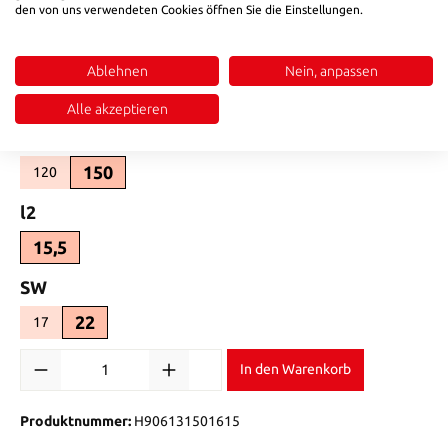
den von uns verwendeten Cookies öffnen Sie die Einstellungen.
16x1,5
14x1,5
(Diese Option ist zurzeit nicht verfügbar.)
auswählen
d2
Ablehnen
Nein, anpassen
9
6
(Diese Option ist zurzeit nicht verfügbar.)
Alle akzeptieren
auswählen
d6
150
120
(Diese Option ist zurzeit nicht verfügbar.)
auswählen
l2
15,5
auswählen
SW
22
17
(Diese Option ist zurzeit nicht verfügbar.)
Produkt Anzahl: Gib den gewünschten Wert ein oder benutze die Sch
In den Warenkorb
Produktnummer:
H906131501615