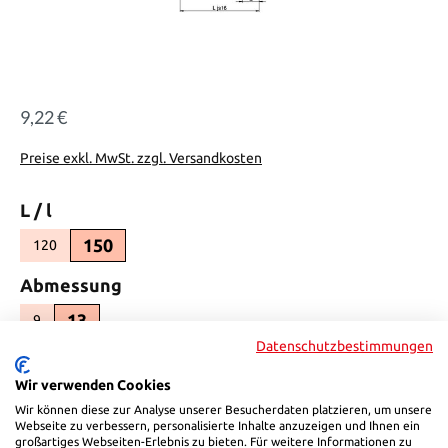
9,22 €
Regulärer Preis:
Preise exkl. MwSt. zzgl. Versandkosten
auswählen
L / l
150
120
(Diese Option ist zurzeit nicht verfügbar.)
auswählen
Abmessung
13
9
(Diese Option ist zurzeit nicht verfügbar.)
Datenschutzbestimmungen
auswählen
D
Wir verwenden Cookies
14,5
12,5
(Diese Option ist zurzeit nicht verfügbar.)
Wir können diese zur Analyse unserer Besucherdaten platzieren, um unsere
Webseite zu verbessern, personalisierte Inhalte anzuzeigen und Ihnen ein
auswählen
D5
großartiges Webseiten-Erlebnis zu bieten. Für weitere Informationen zu