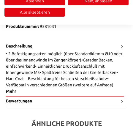
Ablehnen
Nein, anpassen
Produkt Anzahl: Gib den gewünschten Wert ein oder benutze die Sch
In den Warenkorb
Alle akzeptieren
Produktnummer:
9581031
Beschreibung
• 2 Befestigungsarten möglich (über Standardklemm Ø10 oder
über das Innengwinde im Zangenkörper)•Gerader Backen,
einfachwirkend• Einheitlicher Druckluftanschluß mit
Innengewinde M5• Spaltfreies Schließen der Greiferbacken•
Hart-Coat – Beschichtung für besten Verschleißschutz•
Verfügbar in verschiedenen Größen (weitere auf Anfrage)
Mehr
Bewertungen
ÄHNLICHE PRODUKTE