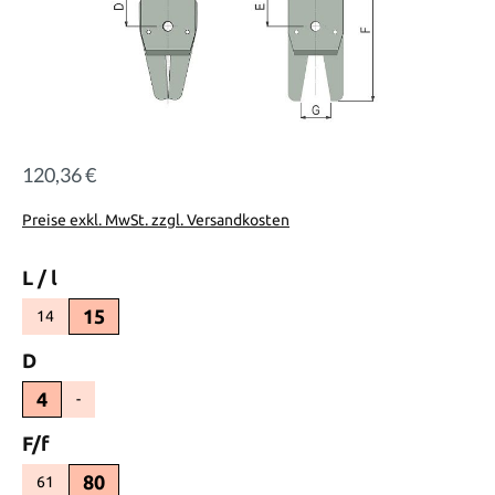
120,36 €
Regulärer Preis:
Preise exkl. MwSt. zzgl. Versandkosten
auswählen
L / l
15
14
(Diese Option ist zurzeit nicht verfügbar.)
auswählen
D
4
-
(Diese Option ist zurzeit nicht verfügbar.)
auswählen
F/f
80
61
(Diese Option ist zurzeit nicht verfügbar.)