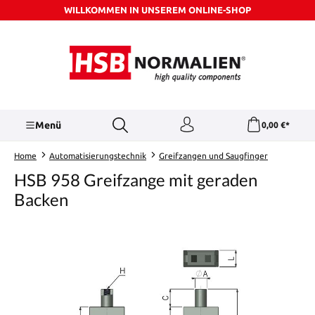
WILLKOMMEN IN UNSEREM ONLINE-SHOP
Zum Hauptinhalt springen
Menü
0,00 €*
Home
Automatisierungstechnik
Greifzangen und Saugfinger
HSB 958 Greifzange mit geraden
Backen
Bildergalerie überspringen