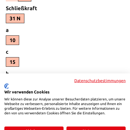
auswählen
Schließkraft
31 N
auswählen
a
10
auswählen
c
15
auswählen
b_
Datenschutzbestimmungen
16
-
(Diese Option ist zurzeit nicht verfügbar.)
Wir verwenden Cookies
auswählen
G
Wir können diese zur Analyse unserer Besucherdaten platzieren, um unsere
Webseite zu verbessern, personalisierte Inhalte anzuzeigen und Ihnen ein
21,5
16,3
(Diese Option ist zurzeit nicht verfügbar.)
großartiges Webseiten-Erlebnis zu bieten. Für weitere Informationen zu
den von uns verwendeten Cookies öffnen Sie die Einstellungen.
auswählen
H
M5