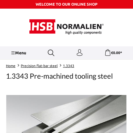
WELCOME TO OUR ONLINE SHOP
Skip to main content
Menu
€0.00*
Home
Precision flat-bar steel
1.3343
1.3343 Pre-machined tooling steel
Skip image gallery