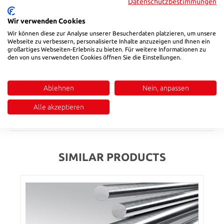
Datenschutzbestimmungen
Product Quantity: Enter the desired amount or use the buttons to in
Add to shopping cart
Wir verwenden Cookies
Wir können diese zur Analyse unserer Besucherdaten platzieren, um unsere
Webseite zu verbessern, personalisierte Inhalte anzuzeigen und Ihnen ein
Product number:
334320035
großartiges Webseiten-Erlebnis zu bieten. Für weitere Informationen zu
den von uns verwendeten Cookies öffnen Sie die Einstellungen.
Description
Ablehnen
Nein, anpassen
Finish: fine pilled, soft annealed, ~ 840 N / mm2 |Tolerance: |B +
0,40 / 0 mm, |D + 0,20 / 0 mm, |L + 5 / 0 mm
Alle akzeptieren
Reviews
SIMILAR PRODUCTS