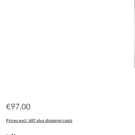
€97.00
Regular price:
Prices excl. VAT plus shipping costs