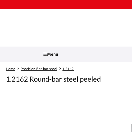
kip to main content
Skip to search
Menu
Home
Precision flat-bar steel
1.2162
1.2162 Round-bar steel peeled
Skip image gallery