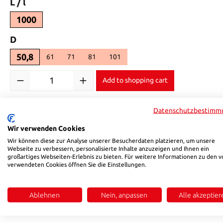
Select
L / l
1000
Select
D
50,8
61
71
81
101
Product Quantity: Enter the desired amount or use the buttons 
Add to shopping cart
Product number:
2162508
Datenschutzbestimm
Wir verwenden Cookies
Description
Reviews
Wir können diese zur Analyse unserer Besucherdaten platzieren, um unsere
Webseite zu verbessern, personalisierte Inhalte anzuzeigen und Ihnen ein
großartiges Webseiten-Erlebnis zu bieten. Für weitere Informationen zu den v
verwendeten Cookies öffnen Sie die Einstellungen.
Product information "1.2162"
Diameter +0,4/0
Ablehnen
Nein, anpassen
Alle akzeptier