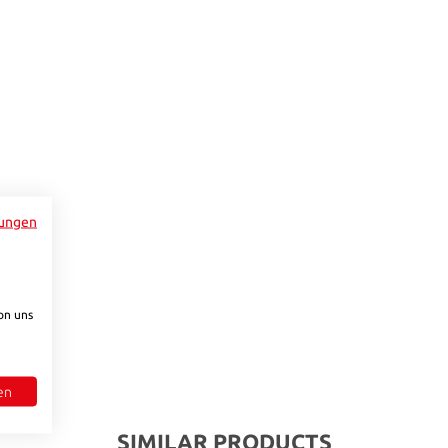
to increase or decrease the quantity.
ungen
on uns
en
SIMILAR PRODUCTS